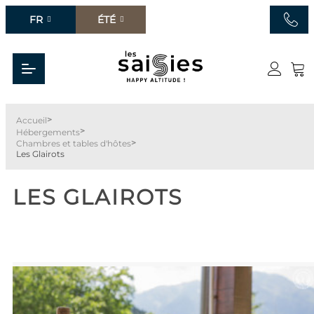
FR
ÉTÉ
>
Accueil
>
Hébergements
>
Chambres et tables d'hôtes
Les Glairots
LES GLAIROTS