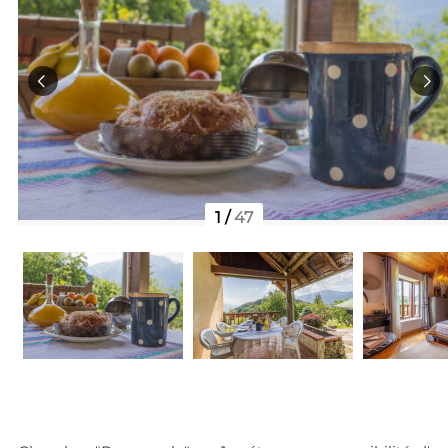
1
/
47