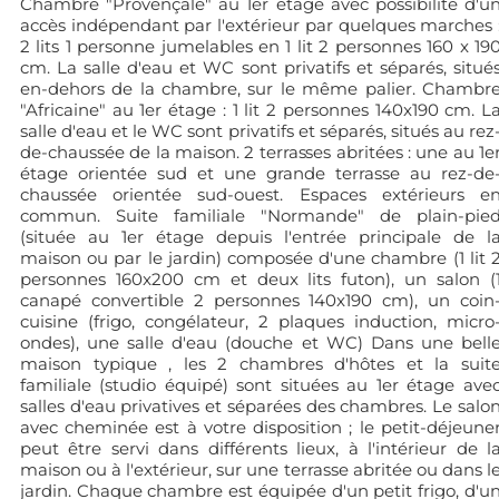
Chambre "Provençale" au 1er étage avec possibilité d'u
accès indépendant par l'extérieur par quelques marches 
2 lits 1 personne jumelables en 1 lit 2 personnes 160 x 19
cm. La salle d'eau et WC sont privatifs et séparés, situé
en-dehors de la chambre, sur le même palier. Chambr
"Africaine" au 1er étage : 1 lit 2 personnes 140x190 cm. L
salle d'eau et le WC sont privatifs et séparés, situés au rez
de-chaussée de la maison. 2 terrasses abritées : une au 1e
étage orientée sud et une grande terrasse au rez-de
chaussée orientée sud-ouest. Espaces extérieurs e
commun. Suite familiale "Normande" de plain-pie
(située au 1er étage depuis l'entrée principale de l
maison ou par le jardin) composée d'une chambre (1 lit 
personnes 160x200 cm et deux lits futon), un salon (
canapé convertible 2 personnes 140x190 cm), un coin
cuisine (frigo, congélateur, 2 plaques induction, micro
ondes), une salle d'eau (douche et WC) Dans une bell
maison typique , les 2 chambres d'hôtes et la suit
familiale (studio équipé) sont situées au 1er étage ave
salles d'eau privatives et séparées des chambres. Le salo
avec cheminée est à votre disposition ; le petit-déjeune
peut être servi dans différents lieux, à l'intérieur de l
maison ou à l'extérieur, sur une terrasse abritée ou dans l
jardin. Chaque chambre est équipée d'un petit frigo, d'u