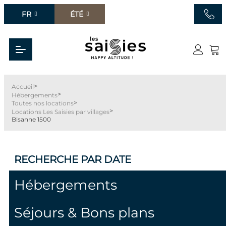
FR
ÉTÉ
>
Accueil
>
Hébergements
>
Toutes nos locations
>
Locations Les Saisies par villages
Bisanne 1500
RECHERCHE
PAR DATE
Hébergements
Séjours & Bons plans