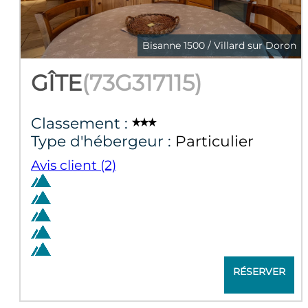
Bisanne 1500 / Villard sur Doron
GÎTE
(
73G317115
)
Classement :
Type d'hébergeur :
Particulier
Avis client
(2)
RÉSERVER