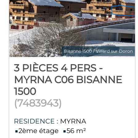
Bisanne 1500 / Villard sur Doron
3 PIÈCES 4 PERS -
MYRNA C06 BISANNE
1500
(
7483943
)
RESIDENCE :
MYRNA
2ème étage
56
m²