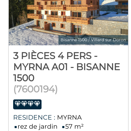
Bisanne 1500 / Villard sur Doron
3 PIÈCES 4 PERS -
MYRNA A01 - BISANNE
1500
(
7600194
)
RESIDENCE :
MYRNA
rez de jardin
57
m²