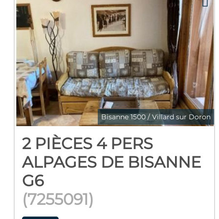
Bisanne 1500 / Villard sur Doron
2 PIÈCES 4 PERS
ALPAGES DE BISANNE
G6
(
7255091
)