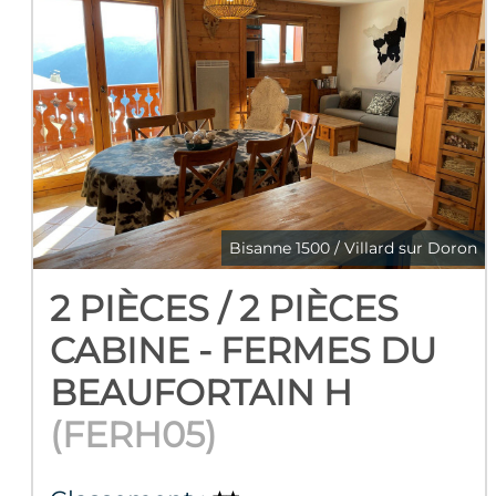
Bisanne 1500 / Villard sur Doron
2 PIÈCES / 2 PIÈCES
CABINE - FERMES DU
BEAUFORTAIN H
(
FERH05
)