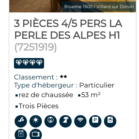
Bisanne 1500 / Villard sur Doron
3 PIÈCES 4/5 PERS LA
PERLE DES ALPES H1
(
7251919
)
Classement :
Type d'hébergeur :
Particulier
rez de chaussée
53
m²
Trois Pièces