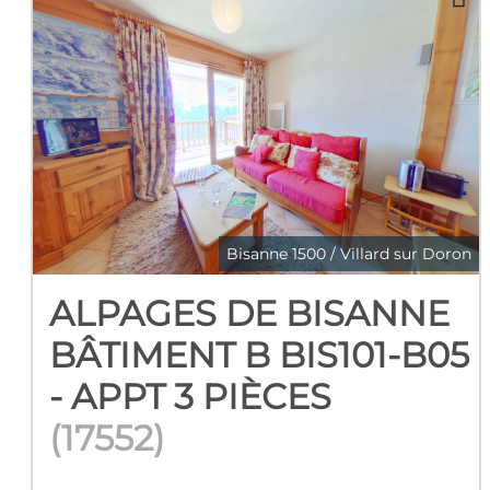
Bisanne 1500 / Villard sur Doron
ALPAGES DE BISANNE
BÂTIMENT B BIS101-B05
- APPT 3 PIÈCES
(
17552
)