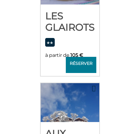
LES
GLAIROTS
à partir de
105 €
RÉSERVER
AUX