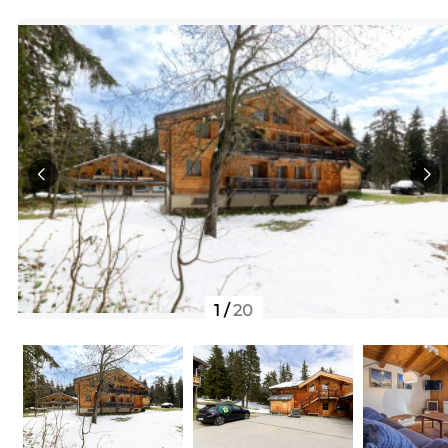
1
/
20