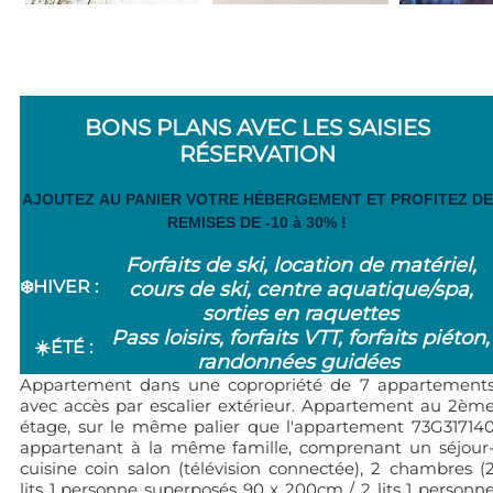
BONS PLANS AVEC LES SAISIES
RÉSERVATION
AJOUTEZ AU PANIER VOTRE HÉBERGEMENT ET PROFITEZ DE
REMISES DE -10 à 30% !
Forfaits de ski, location de matériel,
❄️
HIVER
:
cours de ski, centre aquatique/spa,
sorties en raquettes
Pass loisirs, forfaits VTT, forfaits piéton,
☀️ÉTÉ :
randonnées guidées
Appartement dans une copropriété de 7 appartement
avec accès par escalier extérieur. Appartement au 2èm
étage, sur le même palier que l'appartement 73G31714
appartenant à la même famille, comprenant un séjour
cuisine coin salon (télévision connectée), 2 chambres (
lits 1 personne superposés 90 x 200cm / 2 lits 1 personn