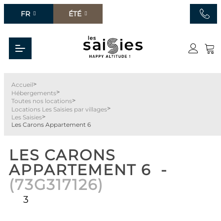
FR
ÉTÉ
>
Accueil
>
Hébergements
>
Toutes nos locations
>
Locations Les Saisies par villages
>
Les Saisies
Les Carons Appartement 6
LES CARONS
APPARTEMENT 6
(
73G317126
)
3