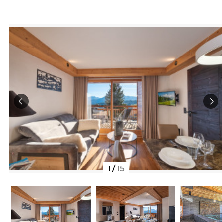
1
/
15