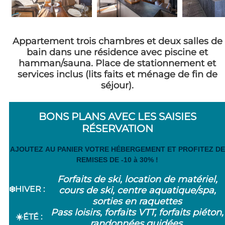
Appartement trois chambres et deux salles de
bain dans une résidence avec piscine et
hamman/sauna.
Place de stationnement et
services inclus (lits faits et ménage de fin de
séjour).
BONS PLANS AVEC LES SAISIES
RÉSERVATION
AJOUTEZ AU PANIER VOTRE HÉBERGEMENT ET PROFITEZ DE
REMISES DE -10 à 30% !
Forfaits de ski, location de matériel,
❄️
HIVER
:
cours de ski, centre aquatique/spa,
sorties en raquettes
Pass loisirs, forfaits VTT, forfaits piéton,
☀️ÉTÉ :
randonnées guidées