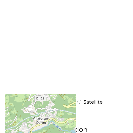
+
−
OpenStreetMap
Streets
Satellite
Leaflet
|
©
OpenStreetMap
DISTANCES :
500
m du centre station