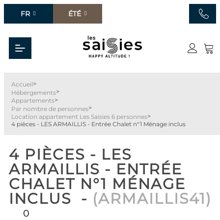
FR
ÉTÉ
>
Accueil
>
Hébergements
>
Appartements
>
Par nombre de personnes
>
Location appartement Les Saisies 6 personnes
4 pièces - LES ARMAILLIS - Entrée Chalet n°1 Ménage inclus
4 PIÈCES - LES
ARMAILLIS - ENTRÉE
CHALET N°1 MÉNAGE
INCLUS
(
ARMAILLIS41
)
0